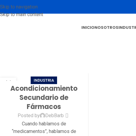
Skip to navigation
Skip to main content
INICIO
NOSOTROS
INDUSTR
Ta
INDUSTRIA
11
Acondicionamiento
OCT
Secundario de
Fármacos
Posted by
DebBarb
Cuando hablamos de
“medicamentos”, hablamos de