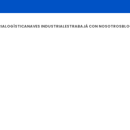
IA
LOGÍSTICA
NAVES INDUSTRIALES
TRABAJÁ CON NOSOTROS
BLO
g Archives: 5
Home
Posts Tagged "5"