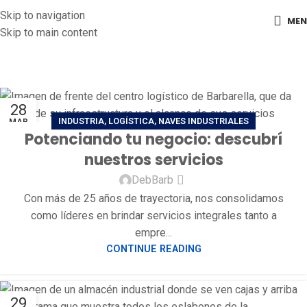
Skip to navigation
ME
Skip to main content
Tag Archives: 10
Home
Posts Tagged "10"
28
INDUSTRIA
,
LOGÍSTICA
,
NAVES INDUSTRIALES
MAR
Potenciando tu negocio: descubrí
nuestros servicios
DebBarb
Con más de 25 años de trayectoria, nos consolidamos
como líderes en brindar servicios integrales tanto a
empre...
CONTINUE READING
29